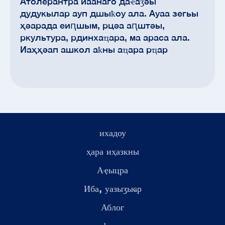
Атолерантра иаанаго даҽаӡәы
дудукылар ауп дшыҟоу ала. Ауаа зегьы
ҳәарада еиԥшым, рцәа аԥштәы,
ркультура, рдинхаҵара, ма араса ала.
Иаҳҳәап ашкол аҟны аҵара рҵар
ихадоу
ҳара иҳазкны
Аҿыцра
Иба, уазыӡыҩр
Аблог