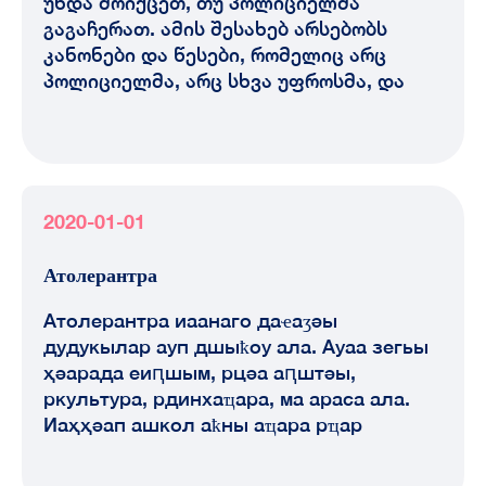
უნდა მოიქცეთ, თუ პოლიციელმა
გაგაჩერათ. ამის შესახებ არსებობს
კანონები და წესები, რომელიც არც
პოლიციელმა, არც სხვა უფროსმა, და
2020-01-01
Атолерантра
Атолерантра иаанаго даҽаӡәы
дудукылар ауп дшыҟоу ала. Ауаа зегьы
ҳәарада еиԥшым, рцәа аԥштәы,
ркультура, рдинхаҵара, ма араса ала.
Иаҳҳәап ашкол аҟны аҵара рҵар