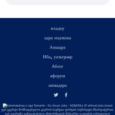
ихадоу
ҳара иҳазкны
Аҿыцра
Иба, уазыӡыҩр
Аблог
афорум
аимадара
ვებ-გვერდი მომზადებულია გაეროს ბავშვთა ფონდის (იუნისეფი) მხარდაჭერით.
ვებ-გვერდზე განთავსებული ინფორმაციის შინაარსი ეკუთვნის იურიდიული