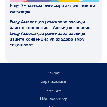
Еиду Амилаҭқәа реиҿкаара ахәыҷы изинтә
конвенциа
Еиду Амилаҭқәа реиҿкаара ахәыҷы
изинтә конвенциа – Ахәыҷтәы версиа
Еиду Амилаҭқәа реиҿкаара ахәыҷы
изинтә конвенциа уи ахадара змоу
еиқәшаҳаҭ
ихадоу
ҳара иҳазкны
Аҿыцра
Иба, уазыӡыҩр