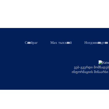
Сæйраг
Мах тыххæй
Ногдзинæдтæ
ვებ-გვერდი მომზადებ
ინფორმაციის შინაარსი