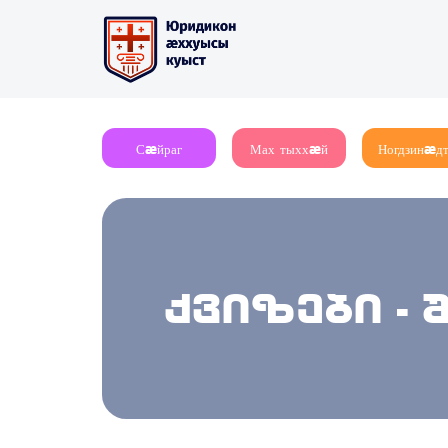
Сæйраг
Мах тыххæй
Ногдзинæд
ქვიზები - 