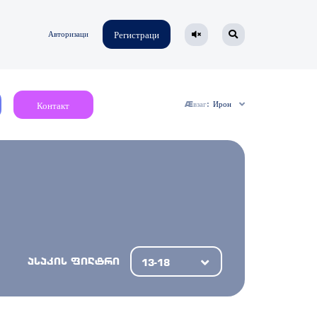
Авторизаци
Регистраци
Æвзаг:
Ирон
Контакт
ასაკის ფილტრი
13-18