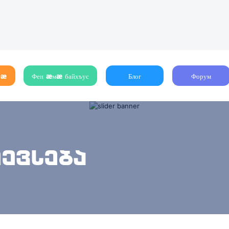
тæ
Фен æмæ байхъус
Блог
Форум
შევსება