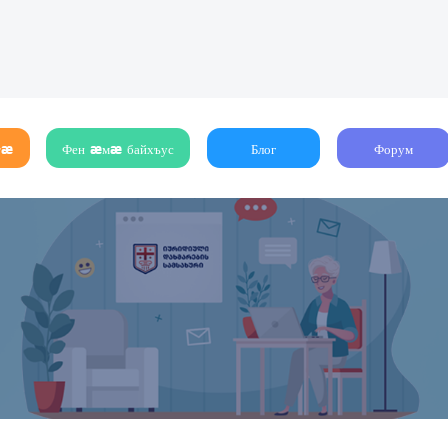
тæ
Фен æмæ байхъус
Блог
Форум