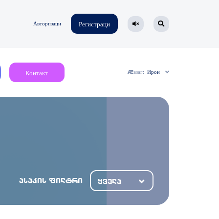
Авторизаци
Регистраци
Æвзаг:
Ирон
Контакт
ასაკის ფილტრი
ყველა