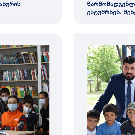
ახურის
წარმომადგენლე
ესტუმრნენ. შე