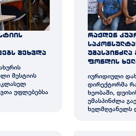
სტიის
რაჟდენ კუპ
საკონსულტა
ეებს შეხვდა
უმასპინძლა
ფონდის ხელ
ახურის
ლი მესტიის
იურიდიული დახ
სკლასელ
დირექტორმა რა
შვთა უფლებებსა
ხეობაში, დუის
უმასპინძლა გა
ხელმღვანელს 