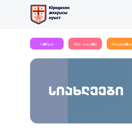
Сæйраг
Мах тыххæй
Ногдзинæд
სიახლეები