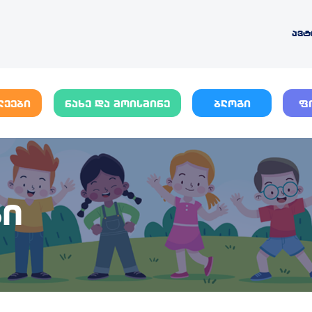
ავტ
ლეები
ნახე და მოისმინე
ბლოგი
ფ
ბი