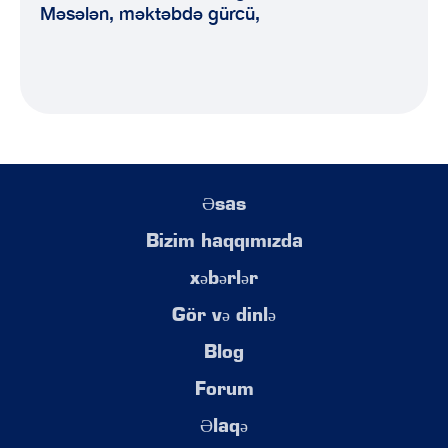
Məsələn, məktəbdə gürcü,
Əsas
Bizim haqqımızda
xəbərlər
Gör və dinlə
Blog
Forum
Əlaqə